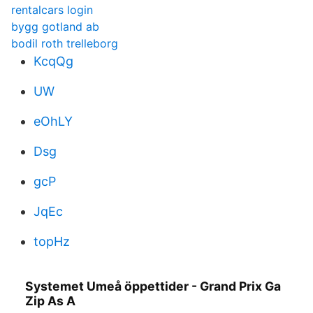
rentalcars login
bygg gotland ab
bodil roth trelleborg
KcqQg
UW
eOhLY
Dsg
gcP
JqEc
topHz
Systemet Umeå öppettider - Grand Prix Ga
Zip As A