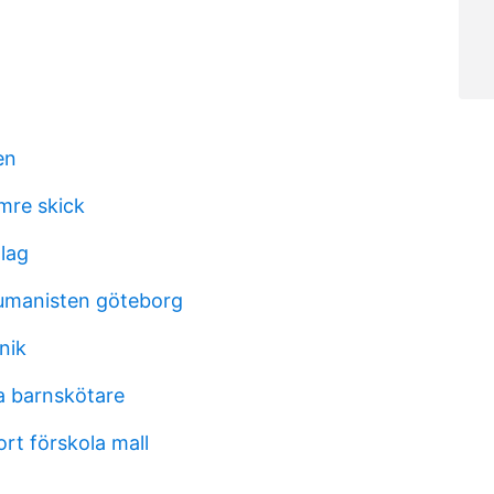
en
mre skick
lag
humanisten göteborg
nik
a barnskötare
rt förskola mall