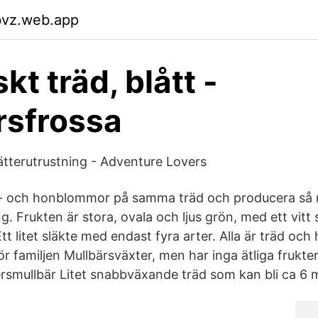
bvz.web.app
t träd, blått -
rsfrossa
lätterutrustning - Adventure Lovers
- och honblommor på samma träd och producera s
g. Frukten är stora, ovala och ljus grön, med ett vitt 
t litet släkte med endast fyra arter. Alla är träd oc
hör familjen Mullbärsväxter, men har inga ätliga frukte
rsmullbär Litet snabbväxande träd som kan bli ca 6 