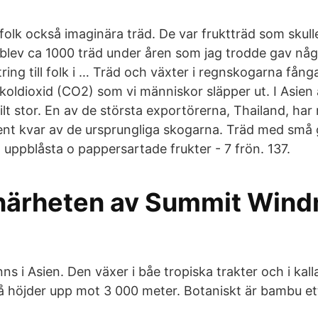
 folk också imaginära träd. De var fruktträd som skul
blev ca 1000 träd under åren som jag trodde gav någ
ättring till folk i … Träd och växter i regnskogarna fån
oldioxid (CO2) som vi människor släpper ut. I Asien
lt stor. En av de största exportörerna, Thailand, har
ent kvar av de ursprungliga skogarna. Träd med små
l uppblåsta o pappersartade frukter - 7 frön. 137.
 närheten av Summit Windm
nns i Asien. Den växer i båe tropiska trakter och i kall
 höjder upp mot 3 000 meter. Botaniskt är bambu et