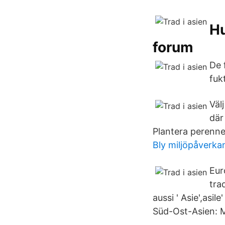
Hu
forum
De 
fuk
Väl
där
Plantera perenner
Bly miljöpåverka
Eur
tra
aussi ' Asie',asi
Süd-Ost-Asien: M