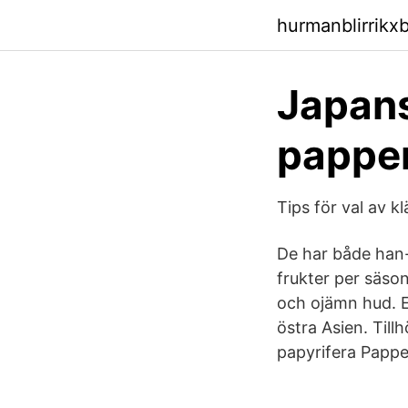
hurmanblirrikx
Japansk
pappe
Tips för val av k
De har både han
frukter per säson
och ojämn hud. Et
östra Asien. Till
papyrifera Pappe