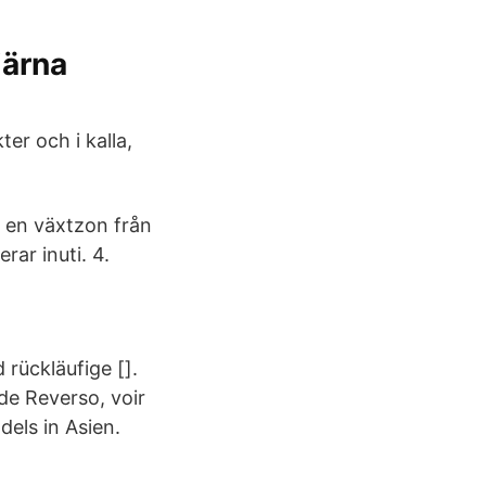
järna
ter och i kalla,
p en växtzon från
rar inuti. 4.
rückläufige [].
de Reverso, voir
dels in Asien.