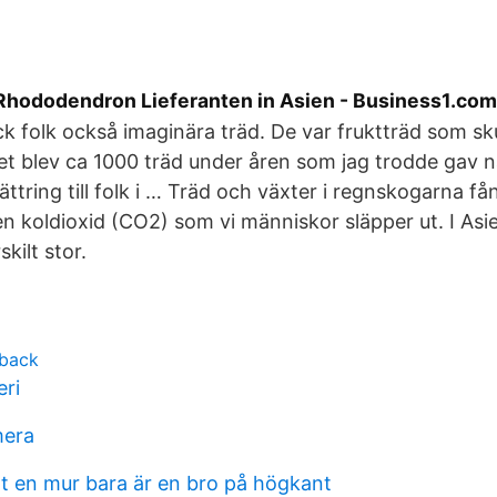
Rhododendron Lieferanten in Asien - Business1.com
ck folk också imaginära träd. De var fruktträd som sk
t blev ca 1000 träd under åren som jag trodde gav 
rbättring till folk i … Träd och växter i regnskogarna f
 koldioxid (CO2) som vi människor släpper ut. I Asi
kilt stor.
hback
eri
mera
tt en mur bara är en bro på högkant