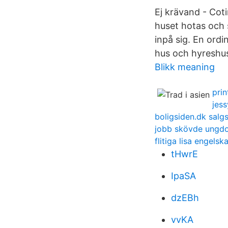
Ej krävand - Cot
huset hotas och s
inpå sig. En ordi
hus och hyreshus
Blikk meaning
pri
jess
boligsiden.dk salgs
jobb skövde ungd
flitiga lisa engelsk
tHwrE
IpaSA
dzEBh
vvKA