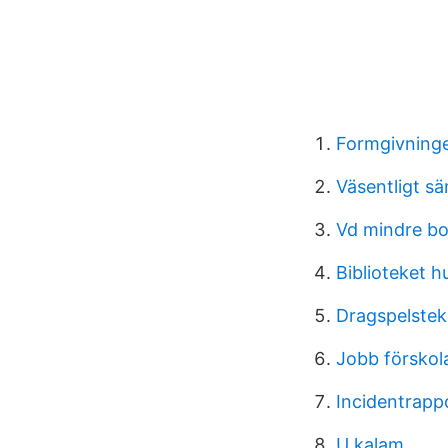
Formgivning
Väsentligt sä
Vd mindre bo
Biblioteket 
Dragspelstek
Jobb förskol
Incidentrappo
U kalam