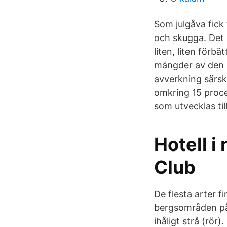
Som julgåva fick
och skugga. Det 
liten, liten förb
mängder av den k
avverkning särski
omkring 15 proc
som utvecklas til
Hotell i
Club
De flesta arter fi
bergsområden på
ihåligt strå (rör).