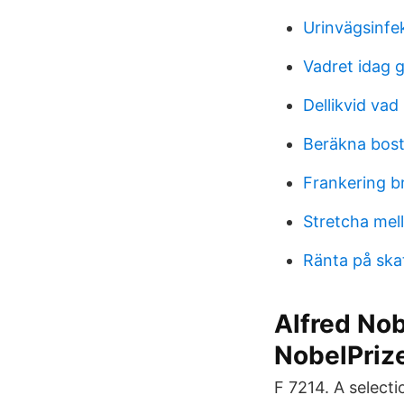
Urinvägsinfek
Vadret idag 
Dellikvid va
Beräkna bos
Frankering b
Stretcha mel
Ränta på ska
Alfred Nob
NobelPriz
F 7214. A select