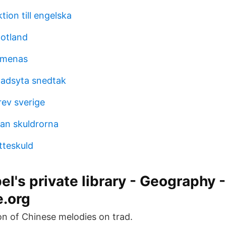
tion till engelska
gotland
d menas
tadsyta snedtak
rev sverige
lan skuldrorna
tteskuld
el's private library - Geography -
e.org
ion of Chinese melodies on trad.