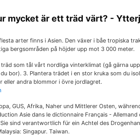
r mycket är ett träd värt? - Ytter
flesta arter finns i Asien. Den växer i båe tropiska trak
tiga bergsområden på höjder upp mot 3 000 meter.
j träd som tål vårt nordliga vinterklimat (gå gärna up
 du bor). 3. Plantera trädet i en stor kruka som du isole
 eller andra blommor i övre jordlagret.
n
opa, GUS, Afrika, Naher und Mittlerer Osten, während 
duction Asie dans le dictionnaire Français - Allemand 
le' Sie sind verantwortlich für ein Achtel des Drogenhan
alaysia: Singapur. Taiwan.