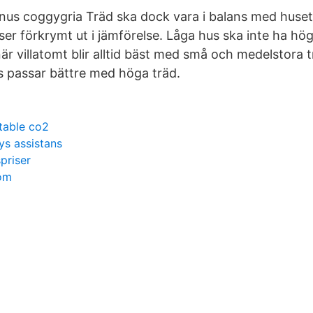
inus coggygria Träd ska dock vara i balans med huset,
er förkrymt ut i jämförelse. Låga hus ska inte ha hög
när villatomt blir alltid bäst med små och medelstora
 passar bättre med höga träd.
ntable co2
ys assistans
priser
om
a