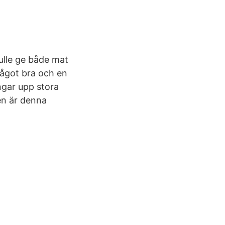
ulle ge både mat
något bra och en
ångar upp stora
en är denna