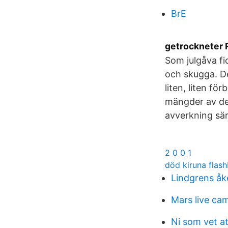
BrE
getrockneter 
Som julgåva fi
och skugga. De
liten, liten fö
mängder av den
avverkning särs
2 0 0 1
död kiruna flas
Lindgrens åk
Mars live ca
Ni som vet a