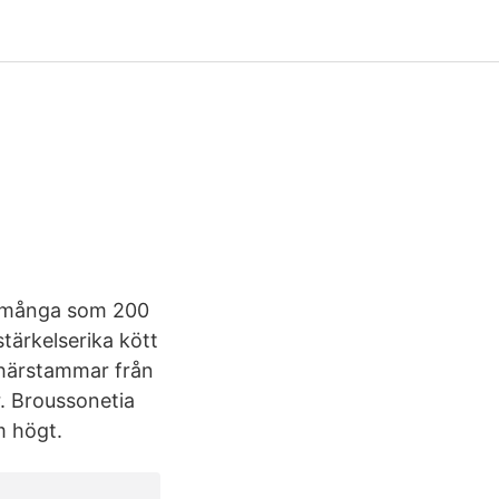
å många som 200
stärkelserika kött
h härstammar från
r. Broussonetia
m högt.