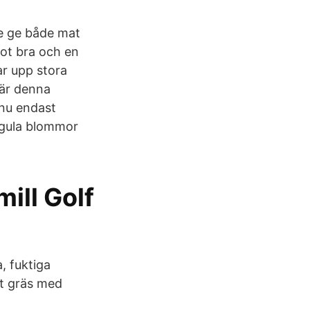
le ge både mat
ot bra och en
gar upp stora
 är denna
 nu endast
 gula blommor
ill Golf
a, fuktiga
t gräs med