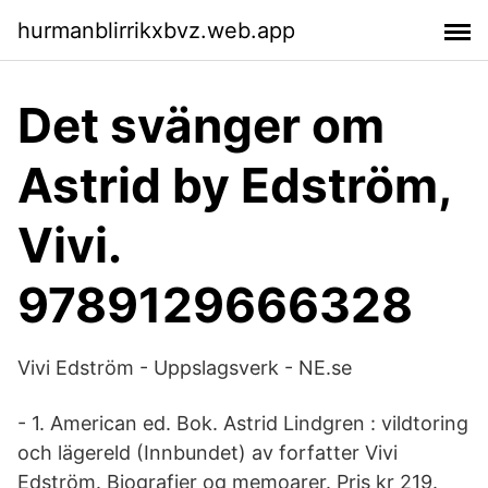
hurmanblirrikxbvz.web.app
Det svänger om
Astrid by Edström,
Vivi.
9789129666328
Vivi Edström - Uppslagsverk - NE.se
- 1. American ed. Bok. Astrid Lindgren : vildtoring
och lägereld (Innbundet) av forfatter Vivi
Edström. Biografier og memoarer. Pris kr 219.