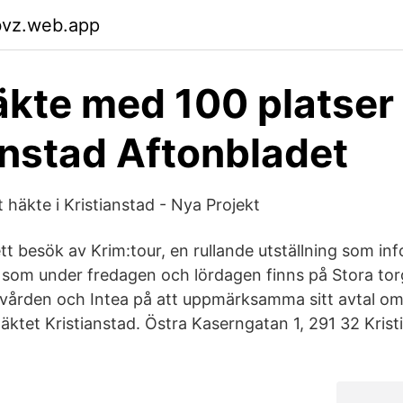
bvz.web.app
äkte med 100 platser 
anstad Aftonbladet
 häkte i Kristianstad - Nya Projekt
t besök av Krim:tour, en rullande utställning som in
 som under fredagen och lördagen finns på Stora torg 
vården och Intea på att uppmärksamma sitt avtal om 
äktet Kristianstad. Östra Kaserngatan 1, 291 32 Kris