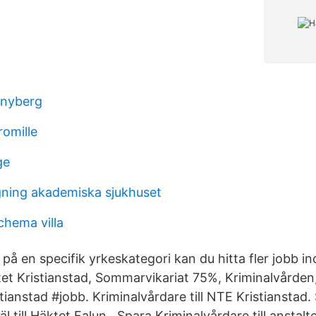
 nyberg
romille
ge
ning akademiska sjukhuset
chema villa
 på en specifik yrkeskategori kan du hitta fler jobb
et Kristianstad, Sommarvikariat 75%, Kriminalvården
stianstad #jobb. Kriminalvårdare till NTE Kristianstad.
 till Häktet Falun . Spara Kriminalvårdare till anstal