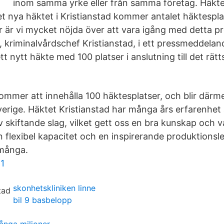
inom samma yrke eller från samma företag. Häktet
 nya häktet i Kristianstad kommer antalet häktespla
r är vi mycket nöjda över att vara igång med detta pr
 kriminalvårdschef Kristianstad, i ett pressmeddeland
ett nytt häkte med 100 platser i anslutning till det r
ommer att innehålla 100 häktesplatser, och blir därm
Sverige. Häktet Kristianstad har många års erfarenhet
 skiftande slag, vilket gett oss en bra kunskap och v
n flexibel kapacitet och en inspirerande produktionsl
 många.
21
skonhetskliniken linne
bil 9 basbelopp