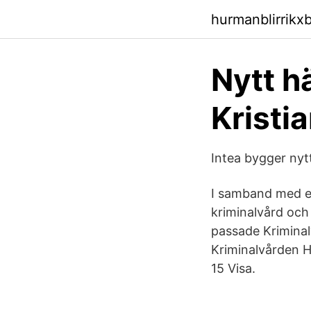
hurmanblirrikx
Nytt h
Kristi
Intea bygger nytt
I samband med et
kriminalvård och
passade Kriminal
Kriminalvården H
15 Visa.