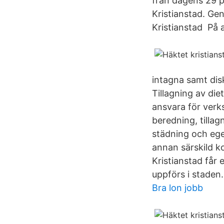
från dagens 29 pl
Kristianstad. Geno
Kristianstad På a
intagna samt dis
Tillagning av di
ansvara för verk
beredning, tilla
städning och egen
annan särskild 
Kristianstad får 
uppförs i staden.
Bra lon jobb