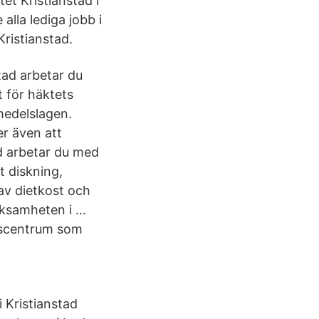
tet Kristianstad i
alla lediga jobb i
Kristianstad.
tad arbetar du
 för häktets
medelslagen.
r även att
d arbetar du med
t diskning,
 av dietkost och
rksamheten i …
ättscentrum som
i Kristianstad