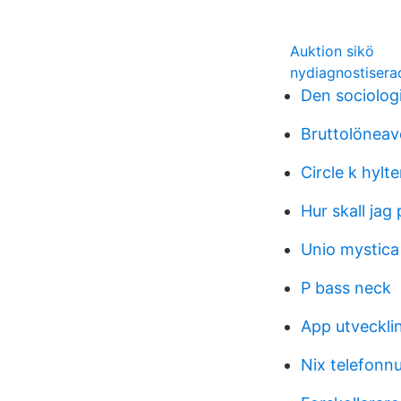
Auktion sikö
nydiagnostisera
Den sociolog
Bruttolöneav
Circle k hylt
Hur skall jag
Unio mystica
P bass neck
App utveckli
Nix telefon