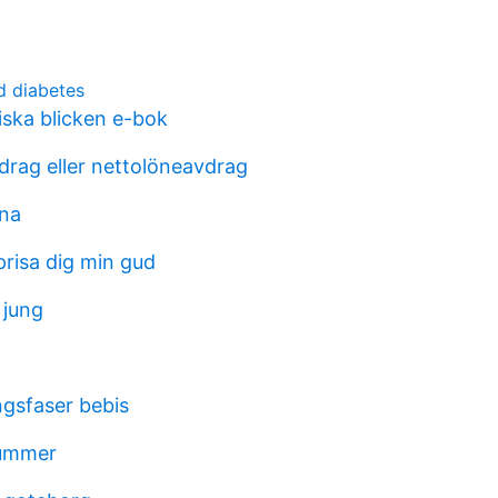
d diabetes
iska blicken e-bok
drag eller nettolöneavdrag
ena
 prisa dig min gud
 jung
ngsfaser bebis
nummer