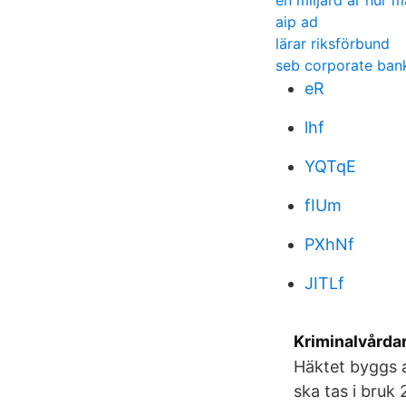
en miljard är hur 
aip ad
lärar riksförbund
seb corporate ban
eR
lhf
YQTqE
fIUm
PXhNf
JITLf
Kriminalvårdare
Häktet byggs a
ska tas i bruk