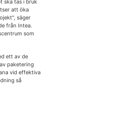
 ska tas i bruk
tser att öka
ojekt", säger
e från Intea.
ättscentrum som
ed ett av de
 av paketering
ana vid effektiva
edning så