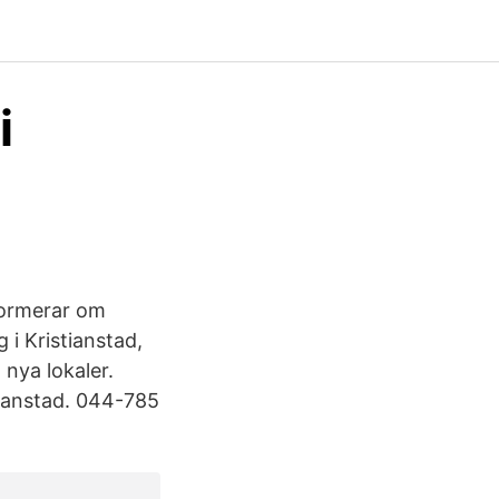
i
formerar om
i Kristianstad,
nya lokaler.
tianstad. 044-785