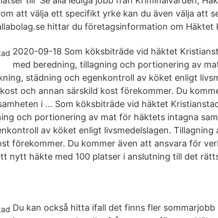
atser till Se alla lediga jobb från Kriminalvården, Häk
m att välja ett specifikt yrke kan du även välja att se 
llabolag.se hittar du företagsinformation om Häktet 
2020-09-18 Som köksbiträde vid häktet Kristians
med beredning, tillagning och portionering av mat
kning, städning och egenkontroll av köket enligt livs
etkost och annan särskild kost förekommer. Du komme
samheten i … Som köksbiträde vid häktet Kristiansta
gning och portionering av mat för häktets intagna sam
kontroll av köket enligt livsmedelslagen. Tillagning
kost förekommer. Du kommer även att ansvara för ve
ett nytt häkte med 100 platser i anslutning till det r
Du kan också hitta ifall det finns fler sommarjobb 