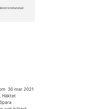
 inom 30 mar 2021
, Häktet
 Spara
ten och häktet