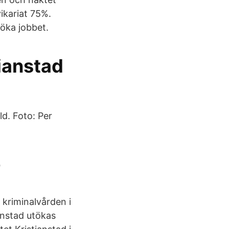
ikariat 75%.
söka jobbet.
ianstad
ld. Foto: Per
-
 kriminalvården i
ianstad utökas