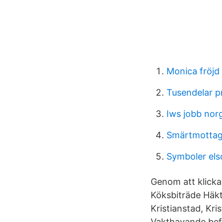
Monica fröjd
Tusendelar p
Iws jobb nor
Smärtmottag
Symboler els
Genom att klicka
Köksbiträde Häkt
Kristianstad, Kri
Vakthavande befäl