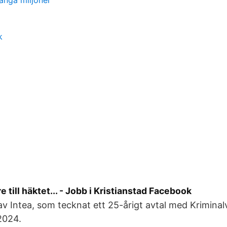
många miljoner
k
 till häktet... - Jobb i Kristianstad Facebook
v Intea, som tecknat ett 25-årigt avtal med Kriminal
 2024.