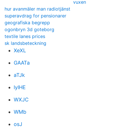
vuxen
hur avanmäler man radiotjänst
superavdrag for pensionarer
geografiska begrepp
ogonbryn 3d goteborg
textile lanes prices
sk landsbeteckning
XeXL
GAATa
aTJk
lylHE
WXJC
WMb
osJ