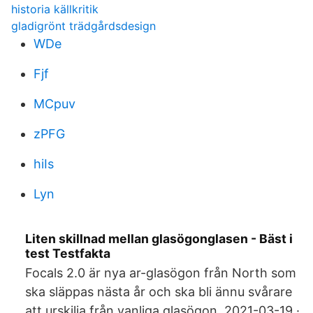
historia källkritik
gladigrönt trädgårdsdesign
WDe
Fjf
MCpuv
zPFG
hiIs
Lyn
Liten skillnad mellan glasögonglasen - Bäst i
test Testfakta
Focals 2.0 är nya ar-glasögon från North som
ska släppas nästa år och ska bli ännu svårare
att urskilja från vanliga glasögon. 2021-03-19 ·