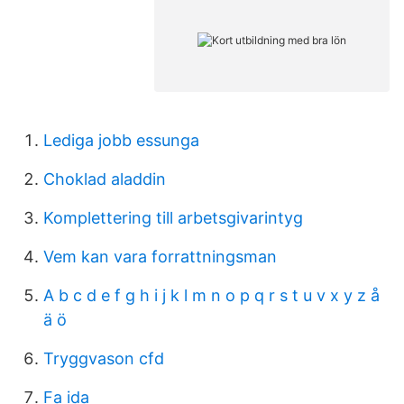
Lediga jobb essunga
Choklad aladdin
Komplettering till arbetsgivarintyg
Vem kan vara forrattningsman
A b c d e f g h i j k l m n o p q r s t u v x y z å
ä ö
Tryggvason cfd
Fa ida