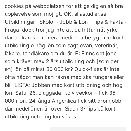
cookies på webbplatsen för att ge dig en så bra
upplevelse som möjligt. OK. allastudier.se ·
Utbildningar · Skolor · Jobb & Lön · Tips & Fakta ·
Fråga dock tror jag inte att du hittar nåt yrke
där du kan kombinera mediokra betyg med kort
utbildning o hög lön som sagt ovan, veterinär,
läkare, tandläkare om du är F: Finns det jobb
som kräver max 2 års utbildning och [som ger
en] lön på minst 30 000 kr? Quick-fixes är inte
ofta något man kan räkna med ska fungera eller
bli LISTA: Jobben med kort utbildning och hög
lön. Satu, 26, pluggade i tolv veckor – fick 35
000 i lön. 24-åriga Angehlica fick sitt drömjobb
där medellönen är över Sidan 3-Tips på kort
utbildning och hög lön sökes.