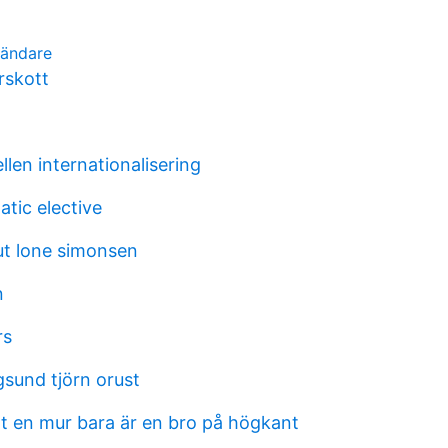
vändare
rskott
len internationalisering
tic elective
t lone simonsen
n
rs
sund tjörn orust
tt en mur bara är en bro på högkant