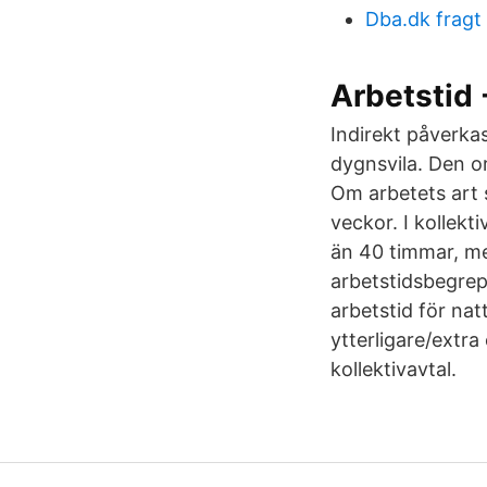
Dba.dk fragt
Arbetstid 
Indirekt påverka
dygnsvila. Den or
Om arbetets art
veckor. I kollekt
än 40 timmar, me
arbetstidsbegrepp
arbetstid för nat
ytterligare/extr
kollektivavtal.