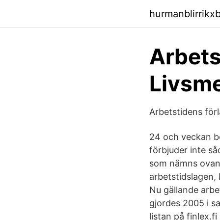
hurmanblirrikx
Arbets
Livsme
Arbetstidens förl
24 och veckan b
förbjuder inte s
som nämns ovan. 
arbetstidslagen, 
Nu gällande arbe
gjordes 2005 i s
listan på finlex.