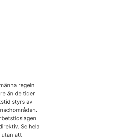
lmänna regeln
re än de tider
stid styrs av
branschområden.
rbetstidslagen
irektiv. Se hela
 utan att