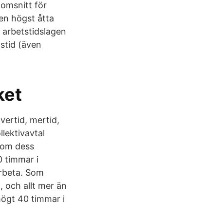
enomsnitt för
den högst åtta
 arbetstidslagen
tstid (även
ket
vertid, mertid,
llektivavtal
r om dess
0 timmar i
arbeta. Som
, och allt mer än
högt 40 timmar i