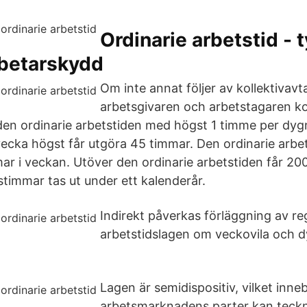
Ordinarie arbetstid - 
rbetarskydd
Om inte annat följer av kollektivavta
arbetsgivaren och arbetstagaren 
den ordinarie arbetstiden med högst 1 timme per dygn
vecka högst får utgöra 45 timmar. Den ordinarie arbe
mar i veckan. Utöver den ordinarie arbetstiden får 20
stimmar tas ut under ett kalenderår.
Indirekt påverkas förläggning av reg
arbetstidslagen om veckovila och d
Lagen är semidispositiv, vilket inneb
arbetsmarknadens parter kan teckna