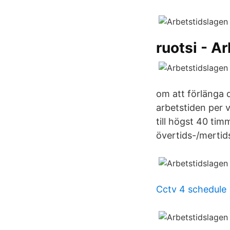
ruotsi - A
om att förlänga 
arbetstiden per 
till högst 40 tim
övertids-/mertid
Cctv 4 schedule