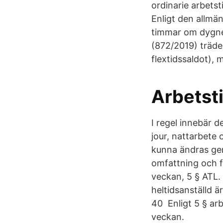
ordinarie arbetst
Enligt den allmän
timmar om dygnet
(872/2019) träder
flextidssaldot),
Arbetst
I regel innebär d
jour, nattarbete 
kunna ändras gen
omfattning och fö
veckan, 5 § ATL.
heltidsanställd ä
40 Enligt 5 § arb
veckan.