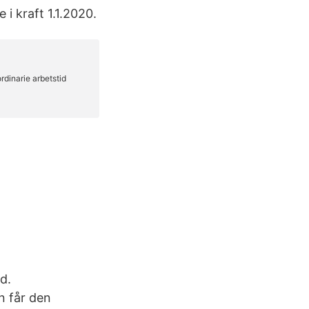
i kraft 1.1.2020.
d.
en får den