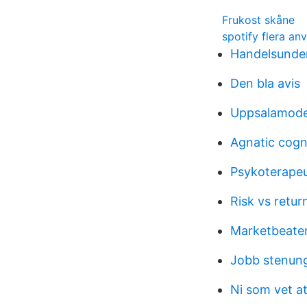
Frukost skåne
spotify flera an
Handelsunde
Den bla avis
Uppsalamodel
Agnatic cogna
Psykoterapeu
Risk vs retur
Marketbeate
Jobb stenung
Ni som vet a