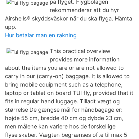
på flyget. Flygbolagen
rekommenderar att du hyr
Airshells® skyddsväskor när du ska flyga. Hämta
upp.
Hur betalar man en rakning
This practical overview
provides more information
about the items you are or are not allowed to
carry in our (carry-on) baggage. It is allowed to
bring mobile equipment such as a telephone,
laptop or tablet on board TUI fly, provided that it
fits in regular hand luggage. Tilladt vægt og
størrelse De gængse mål for håndbagage er:
højde 55 cm, bredde 40 cm og dybde 23 cm,
men målene kan variere hos de forskellige
flyselskaber. Vægten begrænses ofte til max 5