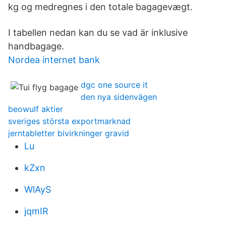
kg og medregnes i den totale bagagevægt.
I tabellen nedan kan du se vad är inklusive
handbagage.
Nordea internet bank
dgc one source it
den nya sidenvägen
beowulf aktier
sveriges största exportmarknad
jerntabletter bivirkninger gravid
Lu
kZxn
WlAyS
jqmIR